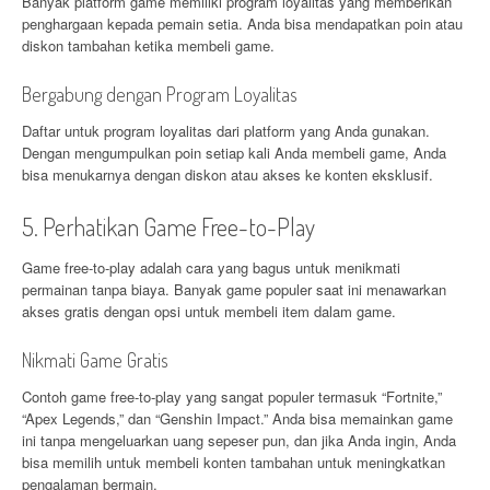
Banyak platform game memiliki program loyalitas yang memberikan
penghargaan kepada pemain setia. Anda bisa mendapatkan poin atau
diskon tambahan ketika membeli game.
Bergabung dengan Program Loyalitas
Daftar untuk program loyalitas dari platform yang Anda gunakan.
Dengan mengumpulkan poin setiap kali Anda membeli game, Anda
bisa menukarnya dengan diskon atau akses ke konten eksklusif.
5. Perhatikan Game Free-to-Play
Game free-to-play adalah cara yang bagus untuk menikmati
permainan tanpa biaya. Banyak game populer saat ini menawarkan
akses gratis dengan opsi untuk membeli item dalam game.
Nikmati Game Gratis
Contoh game free-to-play yang sangat populer termasuk “Fortnite,”
“Apex Legends,” dan “Genshin Impact.” Anda bisa memainkan game
ini tanpa mengeluarkan uang sepeser pun, dan jika Anda ingin, Anda
bisa memilih untuk membeli konten tambahan untuk meningkatkan
pengalaman bermain.