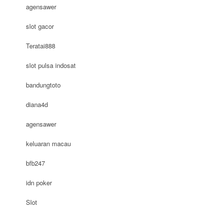
agensawer
slot gacor
Teratai888
slot pulsa indosat
bandungtoto
diana4d
agensawer
keluaran macau
bfb247
idn poker
Slot