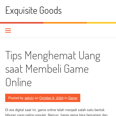
Skip
Exquisite Goods
to
content
Tips Menghemat Uang
saat Membeli Game
Online
Posted by
admin
on
October 8, 2024
in
Game
Di era digital saat ini, game online telah menjadi salah satu bentuk
hiburan yang paling populer. Namun, harga game bisa bervariasi dan