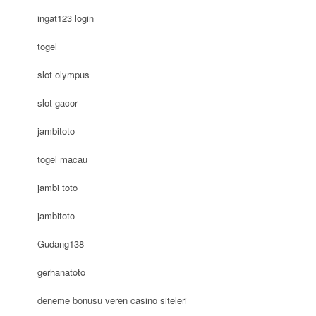
ingat123 login
togel
slot olympus
slot gacor
jambitoto
togel macau
jambi toto
jambitoto
Gudang138
gerhanatoto
deneme bonusu veren casino siteleri