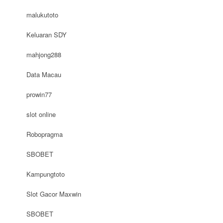
malukutoto
Keluaran SDY
mahjong288
Data Macau
prowin77
slot online
Robopragma
SBOBET
Kampungtoto
Slot Gacor Maxwin
SBOBET