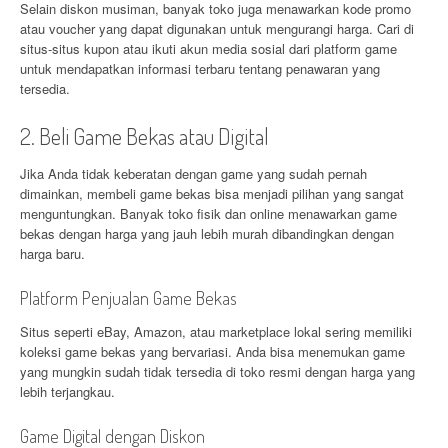
Selain diskon musiman, banyak toko juga menawarkan kode promo
atau voucher yang dapat digunakan untuk mengurangi harga. Cari di
situs-situs kupon atau ikuti akun media sosial dari platform game
untuk mendapatkan informasi terbaru tentang penawaran yang
tersedia.
2. Beli Game Bekas atau Digital
Jika Anda tidak keberatan dengan game yang sudah pernah
dimainkan, membeli game bekas bisa menjadi pilihan yang sangat
menguntungkan. Banyak toko fisik dan online menawarkan game
bekas dengan harga yang jauh lebih murah dibandingkan dengan
harga baru.
Platform Penjualan Game Bekas
Situs seperti eBay, Amazon, atau marketplace lokal sering memiliki
koleksi game bekas yang bervariasi. Anda bisa menemukan game
yang mungkin sudah tidak tersedia di toko resmi dengan harga yang
lebih terjangkau.
Game Digital dengan Diskon