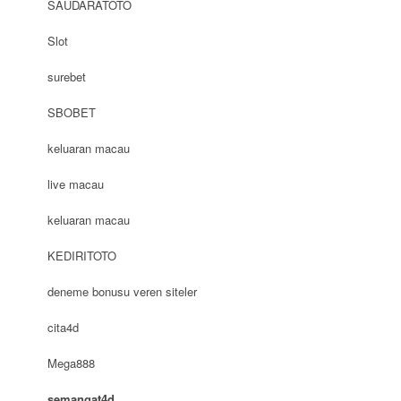
SAUDARATOTO
Slot
surebet
SBOBET
keluaran macau
live macau
keluaran macau
KEDIRITOTO
deneme bonusu veren siteler
cita4d
Mega888
semangat4d