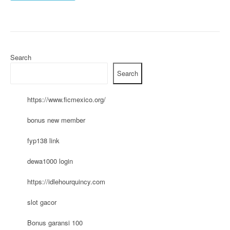
Search
Search
https://www.ficmexico.org/
bonus new member
fyp138 link
dewa1000 login
https://idlehourquincy.com
slot gacor
Bonus garansi 100