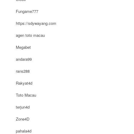
Fungame777
https://sdywayang.com
agen toto macau
Megabet
andara99
rans288
Rakyat4d
Toto Macau
terjun4d
Zone4D
pahala4d