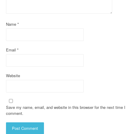
i
o
Name
*
n
Email
*
Website
Save my name, email, and website in this browser for the next time I
comment.