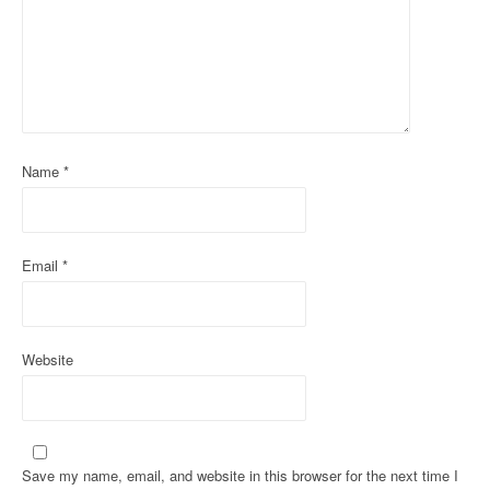
g
a
t
i
o
Name
*
n
Email
*
Website
Save my name, email, and website in this browser for the next time I