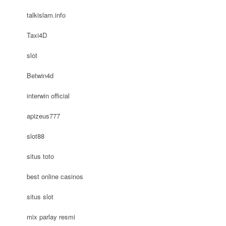
talkislam.info
Taxi4D
slot
Betwin4d
interwin official
apizeus777
slot88
situs toto
best online casinos
situs slot
mix parlay resmi