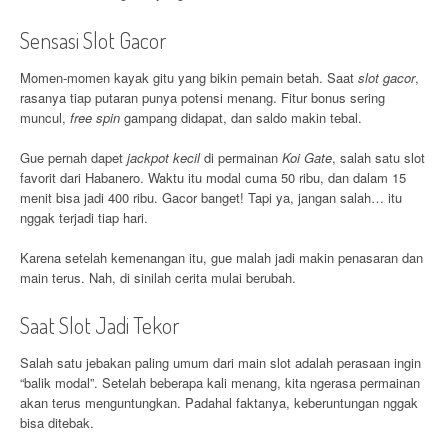
Sensasi Slot Gacor
Momen-momen kayak gitu yang bikin pemain betah. Saat
slot gacor
,
rasanya tiap putaran punya potensi menang. Fitur bonus sering
muncul,
free spin
gampang didapat, dan saldo makin tebal.
Gue pernah dapet
jackpot kecil
di permainan
Koi Gate
, salah satu slot
favorit dari Habanero. Waktu itu modal cuma 50 ribu, dan dalam 15
menit bisa jadi 400 ribu. Gacor banget! Tapi ya, jangan salah… itu
nggak terjadi tiap hari.
Karena setelah kemenangan itu, gue malah jadi makin penasaran dan
main terus. Nah, di sinilah cerita mulai berubah.
Saat Slot Jadi Tekor
Salah satu jebakan paling umum dari main slot adalah perasaan ingin
“balik modal”. Setelah beberapa kali menang, kita ngerasa permainan
akan terus menguntungkan. Padahal faktanya, keberuntungan nggak
bisa ditebak.