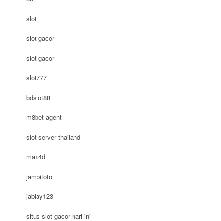
slot
slot gacor
slot gacor
slot777
bdslot88
m8bet agent
slot server thailand
max4d
jambitoto
jablay123
situs slot gacor hari ini