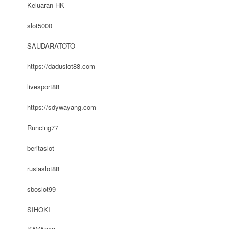
Keluaran HK
slot5000
SAUDARATOTO
https://daduslot88.com
livesport88
https://sdywayang.com
Runcing77
beritaslot
rusiaslot88
sboslot99
SIHOKI